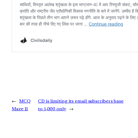
←
MCQ
CD is limiting its email subscribers base
Maze 11
to 5,000 only
→