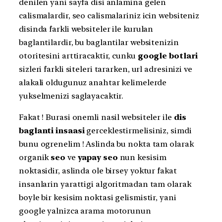
denilen yani sayfa disi anlamina gelen
calismalardir, seo calismalariniz icin websiteniz
disinda farkli websiteler ile kurulan
baglantilardir, bu baglantilar websitenizin
otoritesini arttiracaktir, cunku
google botlari
sizleri farkli siteleri tararken, url adresinizi ve
alakali oldugunuz anahtar kelimelerde
yukselmenizi saglayacaktir.
Fakat ! Burasi onemli nasil websiteler ile
dis
baglanti insaasi
gerceklestirmelisiniz, simdi
bunu ogrenelim ! Aslinda bu nokta tam olarak
organik
seo
ve
yapay seo
nun kesisim
noktasidir, aslinda ole birsey yoktur fakat
insanlarin yarattigi algoritmadan tam olarak
boyle bir kesisim noktasi gelismistir, yani
google yalnizca arama motorunun