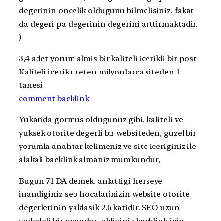
degerinin oncelik oldugunu bilmelisiniz, fakat
da degeri pa degerinin degerini arttirmaktadir.
)
3,4 adet yorum almis bir kaliteli icerikli bir post
Kaliteli icerik ureten milyonlarca siteden 1
tanesi
comment backlink
Yukarida gormus oldugunuz gibi, kaliteli ve
yuksek otorite degerli bir websiteden, guzel bir
yorumla anahtar kelimeniz ve site iceriginiz ile
alakali backlink almaniz mumkundur,
Bugun 71 DA demek, anlattigi herseye
inandiginiz seo hocalarinizin website otorite
degerlerinin yaklasik 2,5 katidir. SEO uzun
vadedeli bir oyundur, aldiginiz backlink icin