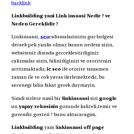
backlink
Linkbuilding yani Link insaasi Nedir ? ve
Neden Gereklidir ?
Linkinsaasi,
seo
calismalarinizin guc bolgesi
dersek pek yanlis olmaz bunun nedeni sizin,
websiteniz disinda gerceklestirdiginiz
calismalar sizin, bilinirliginizi ve otoritenizi
arttirmaktadir,
ic seo
ile otorite tamamen
zaman ile ve cok yavas ilerlemektedir, bu
secenegi bilin fakat gerek duymayin.
Simdi sizlere nasil bir
linkinsaasi
sizi
google
un
yapay zekasinin
gozunde kaliteli,temiz ve
guvenilir gosteri ? bunu aktaracagim.
Linkbuilding
yani l
inkinsaasi
off page