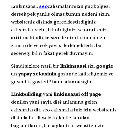
Linkinsaasi,
seo
calismalarinizin guc bolgesi
dersek pek yanlis olmaz bunun nedeni sizin,
websiteniz disinda gerceklestirdiginiz
calismalar sizin, bilinirliginizi ve otoritenizi
arttirmaktadir,
ic seo
ile otorite tamamen
zaman ile ve cok yavas ilerlemektedir, bu
secenegi bilin fakat gerek duymayin.
Simdi sizlere nasil bir
linkinsaasi
sizi
google
un
yapay zekasinin
gozunde kaliteli,temiz ve
guvenilir gosteri ? bunu aktaracagim.
Linkbuilding
yani l
inkinsaasi
off page
denilen yani sayfa disi anlamina gelen
calismalardir, seo calismalariniz icin websiteniz
disinda farkli websiteler ile kurulan
baglantilardir, bu baglantilar websitenizin