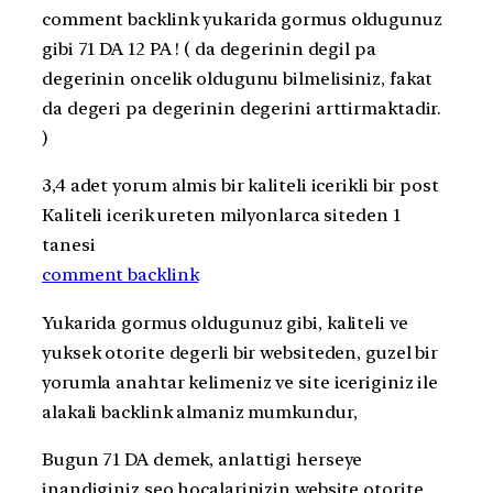
comment backlink yukarida gormus oldugunuz
gibi 71 DA 12 PA ! ( da degerinin degil pa
degerinin oncelik oldugunu bilmelisiniz, fakat
da degeri pa degerinin degerini arttirmaktadir.
)
3,4 adet yorum almis bir kaliteli icerikli bir post
Kaliteli icerik ureten milyonlarca siteden 1
tanesi
comment backlink
Yukarida gormus oldugunuz gibi, kaliteli ve
yuksek otorite degerli bir websiteden, guzel bir
yorumla anahtar kelimeniz ve site iceriginiz ile
alakali backlink almaniz mumkundur,
Bugun 71 DA demek, anlattigi herseye
inandiginiz seo hocalarinizin website otorite