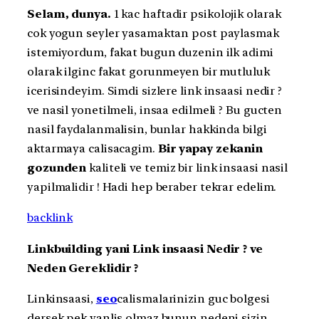
Selam, dunya.
1 kac haftadir psikolojik olarak
cok yogun seyler yasamaktan post paylasmak
istemiyordum, fakat bugun duzenin ilk adimi
olarak ilginc fakat gorunmeyen bir mutluluk
icerisindeyim. Simdi sizlere link insaasi nedir ?
ve nasil yonetilmeli, insaa edilmeli ? Bu gucten
nasil faydalanmalisin, bunlar hakkinda bilgi
aktarmaya calisacagim.
Bir yapay zekanin
gozunden
kaliteli ve temiz bir link insaasi nasil
yapilmalidir ! Hadi hep beraber tekrar edelim.
backlink
Linkbuilding yani Link insaasi Nedir ? ve
Neden Gereklidir ?
Linkinsaasi,
seo
calismalarinizin guc bolgesi
dersek pek yanlis olmaz bunun nedeni sizin,