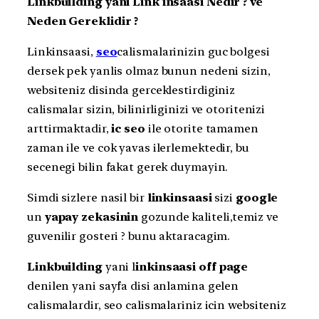
Linkbuilding yani Link insaasi Nedir ? ve
Neden Gereklidir ?
Linkinsaasi,
seo
calismalarinizin guc bolgesi
dersek pek yanlis olmaz bunun nedeni sizin,
websiteniz disinda gerceklestirdiginiz
calismalar sizin, bilinirliginizi ve otoritenizi
arttirmaktadir,
ic seo
ile otorite tamamen
zaman ile ve cok yavas ilerlemektedir, bu
secenegi bilin fakat gerek duymayin.
Simdi sizlere nasil bir
linkinsaasi
sizi
google
un
yapay zekasinin
gozunde kaliteli,temiz ve
guvenilir gosteri ? bunu aktaracagim.
Linkbuilding
yani l
inkinsaasi
off page
denilen yani sayfa disi anlamina gelen
calismalardir, seo calismalariniz icin websiteniz