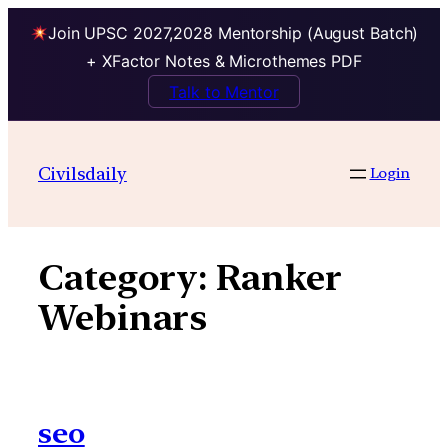
Join UPSC 2027,2028 Mentorship (August Batch)
+ XFactor Notes & Microthemes PDF
Talk to Mentor
Skip
to
Civilsdaily
Login
content
Category:
Ranker
Webinars
seo