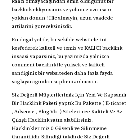
kalici olmayacagindan emin oldugunuz bir
backlink ekliyorsaniz ve yolunuz uzunsa o
yoldan donun ! Hic almayin, uzun vaadede
artilarini goreceksinizdir.
En dogal yol ile, bu sekilde websitelerini
kesfederek kaliteli ve temiz ve KALICI backlink
insaasi yaparsiniz, bu yazimizda yalnizca
comment backlink ile yuksek ve kaliteli
sandiginiz bir websiteden daha fazla fayda
saglayacagindan supheniz olmasin.
Siz Değerli Müşterilerimiz İçin Yeni Ve Kapsamlı
Bir Hacklink Paketi yaptık Bu Pakette ( E-ticaret
, Adsense , Blog Vb.. ) Sitelerinize Kaliteli Ve Az
Çıkışlı Hacklink satın alabilirsiniz.
Hacklinklerimiz 0 Güvenli ve Silinmeme
Garantilidir Silindiği takdirde Siz Değerli