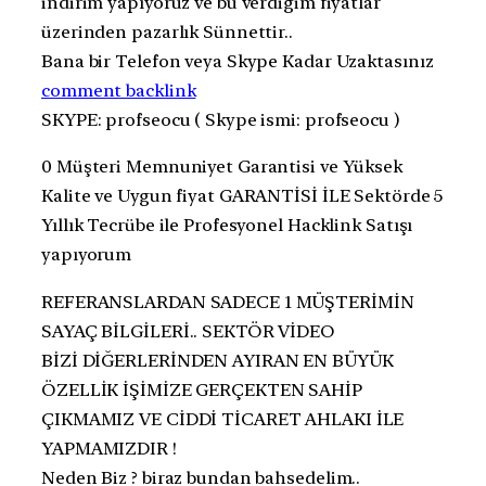
indirim yapıyoruz ve bu verdiğim fiyatlar
üzerinden pazarlık Sünnettir..
Bana bir Telefon veya Skype Kadar Uzaktasınız
comment backlink
SKYPE: profseocu ( Skype ismi: profseocu )
0 Müşteri Memnuniyet Garantisi ve Yüksek
Kalite ve Uygun fiyat GARANTİSİ İLE Sektörde 5
Yıllık Tecrübe ile Profesyonel Hacklink Satışı
yapıyorum
REFERANSLARDAN SADECE 1 MÜŞTERİMİN
SAYAÇ BİLGİLERİ.. SEKTÖR VİDEO
BİZİ DİĞERLERİNDEN AYIRAN EN BÜYÜK
ÖZELLİK İŞİMİZE GERÇEKTEN SAHİP
ÇIKMAMIZ VE CİDDİ TİCARET AHLAKI İLE
YAPMAMIZDIR !
Neden Biz ? biraz bundan bahsedelim..