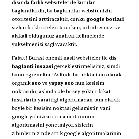
disinda farkli websiteler ile kurulan
baglantilardir, bu baglantilar websitenizin
otoritesini arttiracaktir, cunku
google botlari
sizleri farkli siteleri tararken, url adresinizi ve
alakali oldugunuz anahtar kelimelerde
yukselmenizi saglayacaktir.
Fakat ! Burasi onemli nasil websiteler ile
dis
baglanti insaasi
gerceklestirmelisiniz, simdi
bunu ogrenelim ! Aslinda bu nokta tam olarak
organik
seo
ve
yapay seo
nun kesisim
noktasidir, aslinda ole birsey yoktur fakat
insanlarin yarattigi algoritmadan tam olarak
boyle bir kesisim noktasi gelismistir, yani
google yalnizca arama motorunun
algoritmasini yonetmiyor, sizlerin
zihinlerinizinde artik google algoritmalarinin