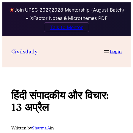
Join UPSC 2027,2028 Mentorship (August Batch)
+ XFactor Notes & Microthemes PDF
Talk to Mentor
Skip
to
Civilsdaily
Login
content
हिंदी संपादकीय और विचार:
13 अप्रैल
Written by
Sharma A
in