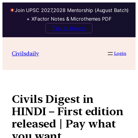
Join UPSC 2027,2028 Mentorship (August Batch)
+ XFactor Notes & Microthemes PDF
Talk to Mentor
Skip
to
Civilsdaily
Login
content
Civils Digest in
HINDI – First edition
released | Pay what
you want