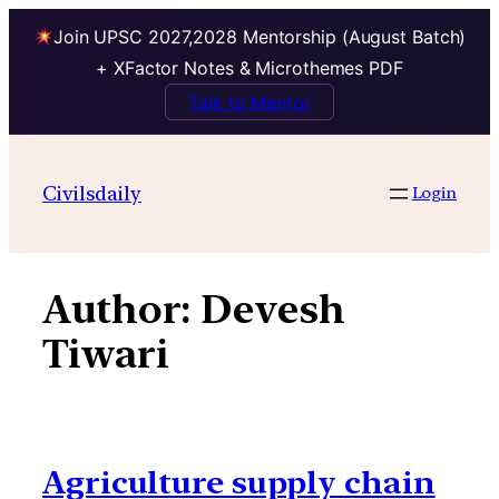
Join UPSC 2027,2028 Mentorship (August Batch)
+ XFactor Notes & Microthemes PDF
Talk to Mentor
Skip
to
Civilsdaily
Login
content
Author:
Devesh
Tiwari
Agriculture supply chain