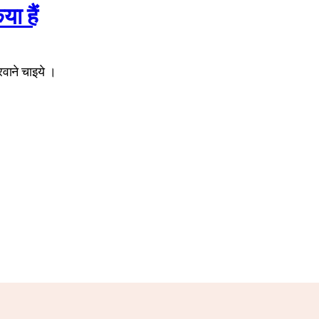
या हैं
रवाने चाइये ।