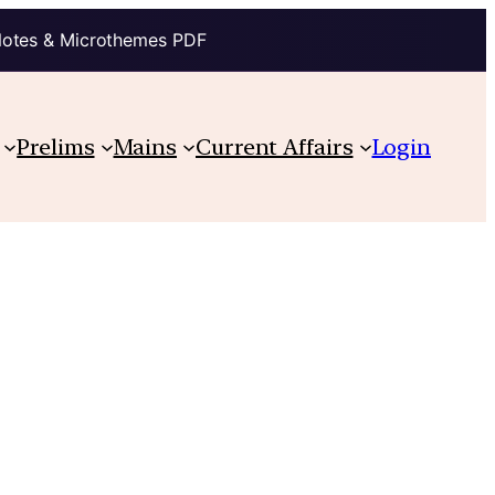
Notes & Microthemes PDF
Prelims
Mains
Current Affairs
Login