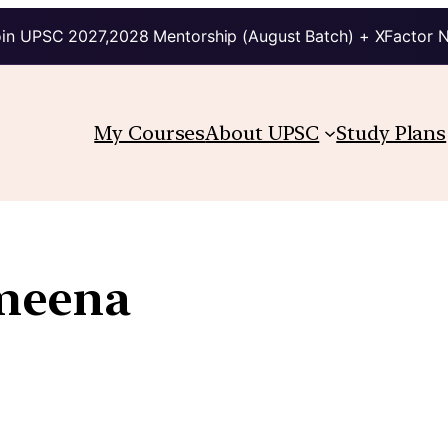
in UPSC 2027,2028 Mentorship (August Batch) + XFactor 
My Courses
About UPSC
Study Plans
meena