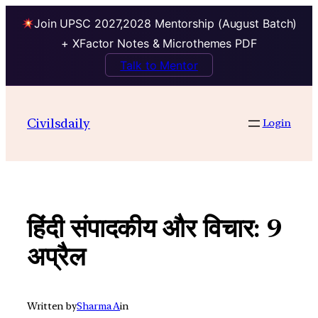
Join UPSC 2027,2028 Mentorship (August Batch)
+ XFactor Notes & Microthemes PDF
Talk to Mentor
Skip
to
Civilsdaily
Login
content
हिंदी संपादकीय और विचार: 9
अप्रैल
Written by
Sharma A
in