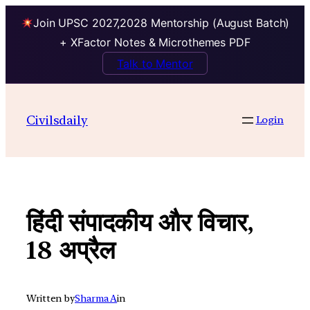
Join UPSC 2027,2028 Mentorship (August Batch)
+ XFactor Notes & Microthemes PDF
Talk to Mentor
Skip
to
Civilsdaily
Login
content
हिंदी संपादकीय और विचार,
18 अप्रैल
Written by
Sharma A
in